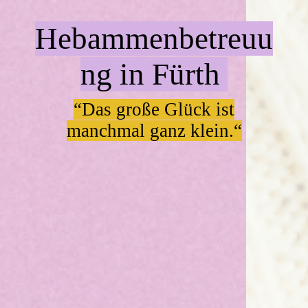
Hebammenbetreuu
ng in
Fürth
“
Das
große
Glück ist
manchmal ganz klein.“